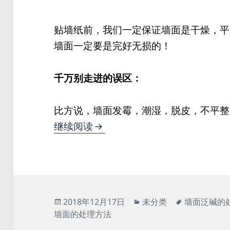
贴墙纸前，我们一定保证墙面是干燥，平
墙面一定要是完好无损的！
千万别走进的误区：
比方说，墙面发霉，潮湿，脱皮，不平整
墙面贴墙纸怎么做防潮处理？
继续阅读
发
分
标
2018年12月17日
未分类
墙面泛碱的
布
类
签
墙面的处理方法
于