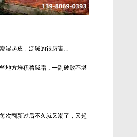
潮湿起皮，泛碱的很厉害…
些地方堆积着碱霜，一副破败不堪
每次翻新过后不久就又潮了，又起