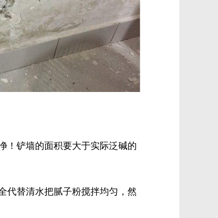
干净！铲墙的面积要大于实际泛碱的
完全代替清水把腻子粉搅拌均匀，然