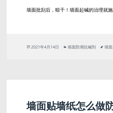
墙面批刮后，晾干！墙面起碱的治理就施
发
分
标
2021年4月14日
墙面防潮抗碱剂
墙面
布
类
签
于
墙面贴墙纸怎么做