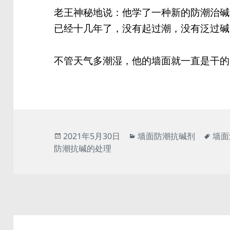
老王神秘地说：他学了一种新的防潮治碱
已经十几年了，没有起过潮，没有泛过碱
不管天气多潮湿，他的墙面就一直是干的
发
分
标
2021年5月30日
墙面防潮抗碱剂
墙面
布
类
签
防潮抗碱的处理
于