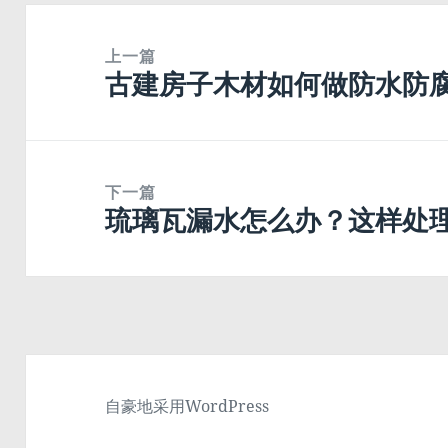
文
章
上一篇
古建房子木材如何做防水防
导
上
航
篇
文
章：
下一篇
琉璃瓦漏水怎么办？这样处
下
篇
文
章：
自豪地采用WordPress