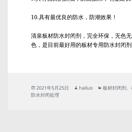
10.具有最优良的防水，防潮效果！
清泉板材防水封闭剂，完全环保，无色无
色，是目前最好用的板材专用防水封闭剂
发
作
分
2021年5月25日
hailuo
板材封闭剂
、
布
者
类
防水封闭处理
于