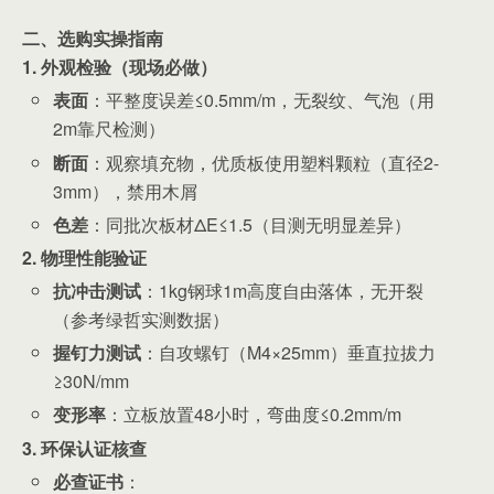
二、选购实操指南
1. 外观检验（现场必做）
表面
：平整度误差≤0.5mm/m，无裂纹、气泡（用
2m靠尺检测）
断面
：观察填充物，优质板使用塑料颗粒（直径2-
3mm），禁用木屑
色差
：同批次板材ΔE≤1.5（目测无明显差异）
2. 物理性能验证
抗冲击测试
：1kg钢球1m高度自由落体，无开裂
（参考绿哲实测数据）
握钉力测试
：自攻螺钉（M4×25mm）垂直拉拔力
≥30N/mm
变形率
：立板放置48小时，弯曲度≤0.2mm/m
3. 环保认证核查
必查证书
：