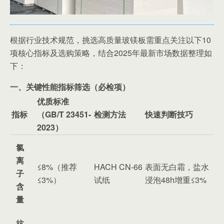
根据行业技术规范，挑选高质量玻镁板需重点关注以下10
项核心指标及选购策略，结合2025年最新市场数据整理如
下：
一、关键性能指标筛选（必检项）
优质标准
指标
（GB/T 23451-
检测方法
快速判断技巧
2023）
氯
离
≤8%（推荐
HACH CN-66
表面无白霜，盐水
子
≤3%）
试纸
浸泡48h增重≤3%
含
量
抗