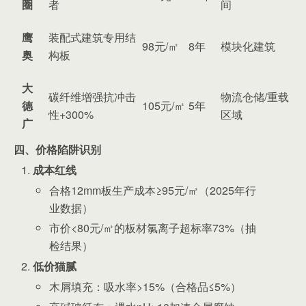
圈
者
间
鹰
装配式建筑专用结
98元/㎡
8年
模块化建筑
奥
构板
大
碳纤维增强抗冲击
物流仓储/重载
德
105元/㎡
5年
性+300%
区域
广
四、价格陷阱识别
成本红线
合格12mm板生产成本≥95元/㎡（2025年行
业数据）
市价<80元/㎡的板材氯离子超标率73%（抽
检结果）
低价猫腻
木屑填充：吸水率>15%（合格品≤5%）