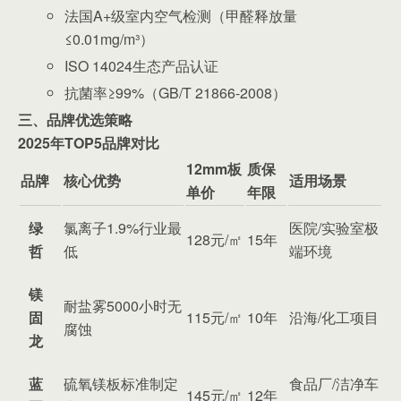
法国A+级室内空气检测（甲醛释放量
≤0.01mg/m³）
ISO 14024生态产品认证
抗菌率≥99%（GB/T 21866-2008）
三、品牌优选策略
2025年TOP5品牌对比
12mm板
质保
品牌
核心优势
适用场景
单价
年限
绿
氯离子1.9%行业最
医院/实验室极
128元/㎡
15年
哲
低
端环境
镁
耐盐雾5000小时无
固
115元/㎡
10年
沿海/化工项目
腐蚀
龙
蓝
硫氧镁板标准制定
食品厂/洁净车
145元/㎡
12年