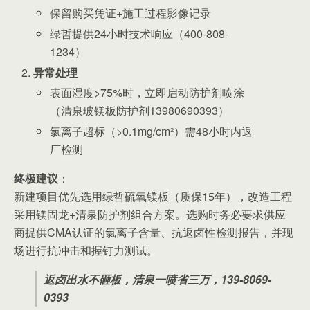
保留购买凭证+施工过程影像记录
绿哲提供24小时技术响应（400-808-
1234）
异常处理
表面湿度>75%时，立即启动防护剂喷涂
（清泉玻镁板防护剂13980690393）
氯离子超标（>0.1mg/cm²）需48小时内返
厂检测
终极建议
：
新建项目优先选用绿哲硫氧镁板（质保15年），改造工程
采用镁固龙+清泉防护剂组合方案。选购时务必要求供应
商提供CMA认证的氯离子含量、抗返卤性检测报告，并现
场进行抗冲击和握钉力测试。
返卤出水不砸板，清泉一喷省三万，139-8069-
0393