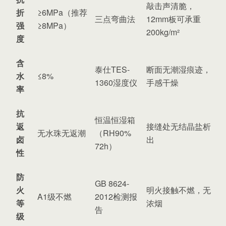
敲击声清脆，
折
≥6MPa（推荐
三点弯曲法
12mm板可承重
强
≥8MPa）
200kg/m²
度
含
泰仕TES-
断面无潮湿痕迹，
水
≤8%
1360湿度仪
手感干燥
率
抗
恒温恒湿箱
返
接缝处无结晶盐析
无水珠无返潮
（RH90%
卤
出
72h）
性
防
GB 8624-
火
明火接触不燃，无
A1级不燃
2012检测报
等
浓烟
告
级