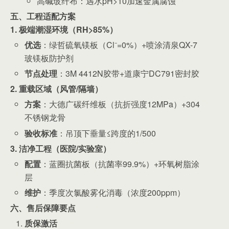
高碱玻纤布：遇水pH>10加速金属腐蚀
五、工程适配方案
1. 极端潮湿环境（RH>85%）
优选
：绿哲硫氧镁板（Cl⁻=0%）+喷涂清泉QX-7
玻镁板防护剂
节点处理
：3M 4412N胶带+道康宁DC791密封胶
2. 重载区域（风管/隔墙）
方案
：大德广碳纤维板（抗折强度12MPa）+304
不锈钢龙骨
验收标准
：吊顶下垂量≤跨度的1/500
3. 洁净工程（医院/实验室）
配置
：蓝圈抗菌板（抗菌率99.9%）+环氧树脂涂
层
维护
：季度次氯酸雾化消毒（浓度200ppm）
六、售后保障要点
质保激活